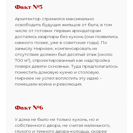
Факт №5
Архитектор стремился максимально
освободить будущих жильцов от быта, в том
числе от готовки: первым арендаторам
достались квартиры без кухонь (они появились
намного позже, уже в советские годы). По
замыслу Нирнзее, компенсировать их
отсутствие должен был десятый этаж (около
700 м²), спроектированный как надстройка
поверх девяти основных. Туда предполагалось
поместить домовую кухню и столовую.
Нирнзее не успел воплотить эту идею –
помешали война и революция.
Факт №6
У дома не было не только кухонь, но и
собственного двора, не считая маленького,
глухого и темного двора-колодца, скорее