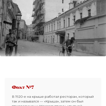
Факт №7
В 1920-е на крыше работал ресторан, который
так и назывался — «Крыша», затем он был
присоединен к Моссельпрому, крупной